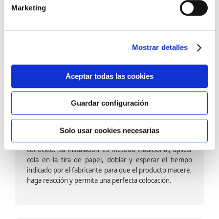
barniz multiadherente en base agua. En zonas de
Marketing
fuegos, se recomienda proteger con placas, silestone,
para evitar salpicaduras de aceite y manchas de grasa,
dado que el frotar en exceso dañaría el papel. Su
colocación es cola en la pared y tira en seco, sin
Mostrar detalles
necesidad de tiempo de espera por lo que su
colocación es fácil rápida y sencilla.
Aceptar todas las cookies
Guardar configuración
Papel pintado calidad papel:
Formado por una capa de papel sobre un soporte de
Solo usar cookies necesarias
papel-celulosa se trata del papel más convencional y
conocido. Su instalación es método tradicional, aplicar
cola en la tira de papel, doblar y esperar el tiempo
indicado por el fabricante para que el producto macere,
haga reacción y permita una perfecta colocación.