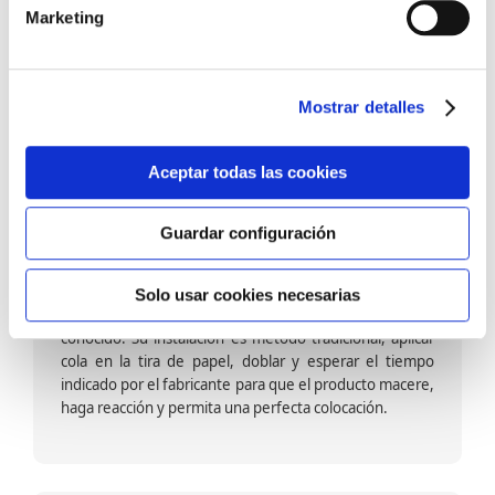
barniz multiadherente en base agua. En zonas de
Marketing
fuegos, se recomienda proteger con placas, silestone,
para evitar salpicaduras de aceite y manchas de grasa,
dado que el frotar en exceso dañaría el papel. Su
colocación es cola en la pared y tira en seco, sin
Mostrar detalles
necesidad de tiempo de espera por lo que su
colocación es fácil rápida y sencilla.
Aceptar todas las cookies
Guardar configuración
Papel pintado calidad papel:
Formado por una capa de papel sobre un soporte de
Solo usar cookies necesarias
papel-celulosa se trata del papel más convencional y
conocido. Su instalación es método tradicional, aplicar
cola en la tira de papel, doblar y esperar el tiempo
indicado por el fabricante para que el producto macere,
haga reacción y permita una perfecta colocación.