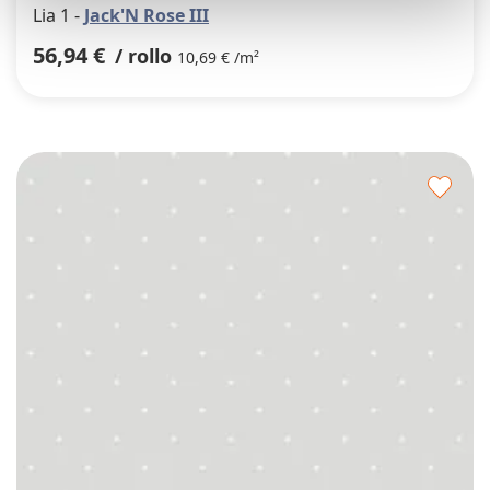
Lia 1 -
Jack'N Rose III
56,94 €
/ rollo
10,69 € /m²
Agre
a
los
favor