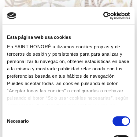
Esta página web usa cookies
En SAINT HONORÉ utilizamos cookies propias y de
terceros de sesión y persistentes para para analizar y
personalizar tu navegación, obtener estadísticas en base
a la misma y mostrarte publicidad relacionada con tus
preferencias basada en tus hábitos de navegación.
Puedes aceptar todas las cookies pulsando el botón
“Aceptar todas las cookies” o configurarlas o rechazar
pulsando el botón “Solo usar cookies necesarias”, según
Evo 3 -
Enzo
corresponda. Al pulsar “Guardar configuración”, se
guardará la selección de cookies que hayas realizado. Si
63,95 €
/ rollo
Selección
12,07 € /m²
no has seleccionado ninguna opción, pulsar este botón
Necesario
de
equivaldrá a rechazar todas las cookies. Si deseas
consentimiento
obtener más información consulta nuestra Política de