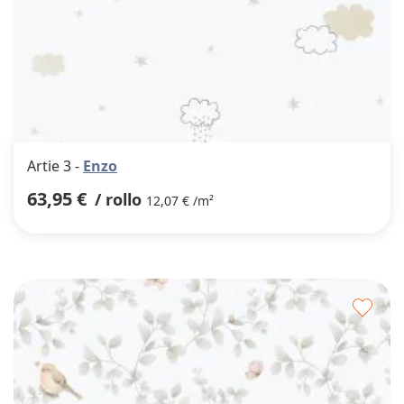
Artie 3 -
Enzo
63,95 €
/ rollo
12,07 € /m²
Agre
a
los
favor