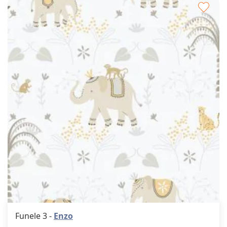
Agre
a
los
favor
Funele 3 -
Enzo