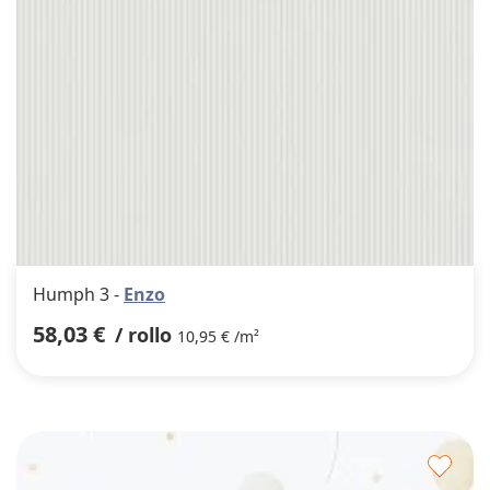
Humph 3 -
Enzo
58,03 €
/ rollo
10,95 € /m²
Agre
a