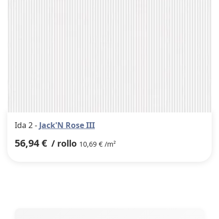
Ida 2 -
Jack'N Rose III
56,94 €
/ rollo
10,69 € /m²