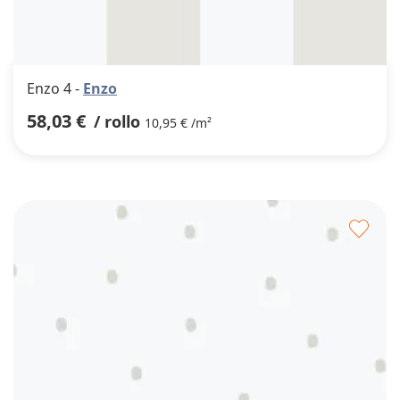
Enzo 4 -
Enzo
58,03 €
/ rollo
10,95 € /m²
Agre
a
los
favor