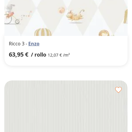
Ricco 3 -
Enzo
63,95 €
/ rollo
12,07 € /m²
Agre
a
los
favor