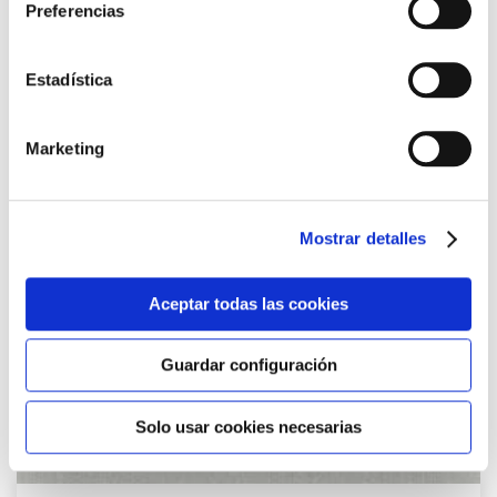
Preferencias
Cookies
aquí
.
Agre
a
Estadística
los
favor
Marketing
Mostrar detalles
Aceptar todas las cookies
Guardar configuración
Solo usar cookies necesarias