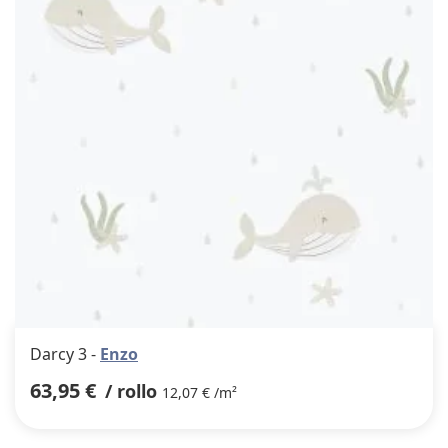
favor
Darcy 3 -
Enzo
63,95 €
/ rollo
12,07 € /m²