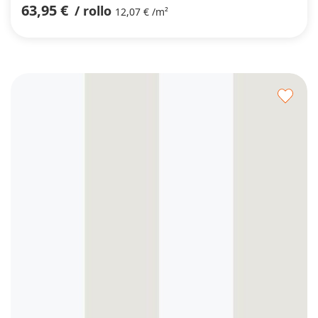
63,95 €
/ rollo
12,07 € /m²
Agre
a
los
favor