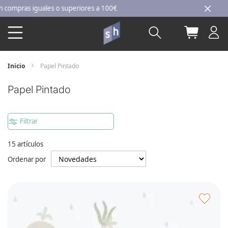
Ir
ales o superiores a 100€
al
Buscar
Mi carri
contenido
Inicio
Papel Pintado
Papel Pintado
Filtrar
15
artículos
Ordenar por
Agre
a
los