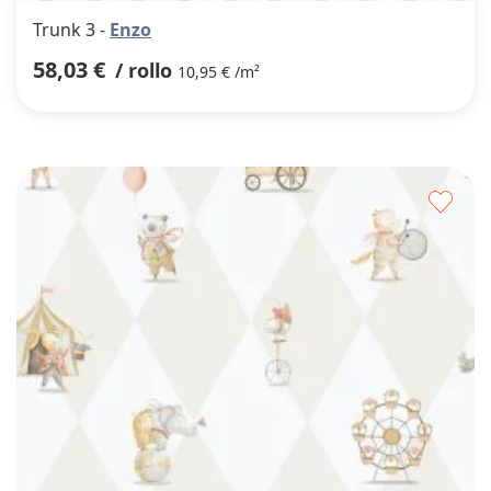
Trunk 3 -
Enzo
58,03 €
/ rollo
10,95 € /m²
Agre
a
los
favor