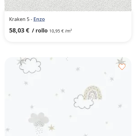
Kraken 5 -
Enzo
58,03 €
/ rollo
10,95 € /m²
Agre
a
los
favor