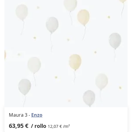
los
favor
Maura 3 -
Enzo
63,95 €
/ rollo
12,07 € /m²