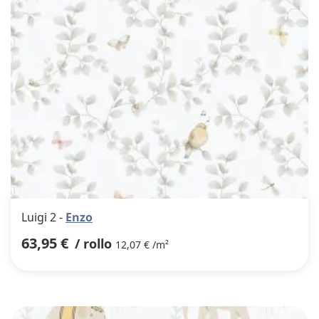
Luigi 2 -
Enzo
63,95 €
/ rollo
12,07 € /m²