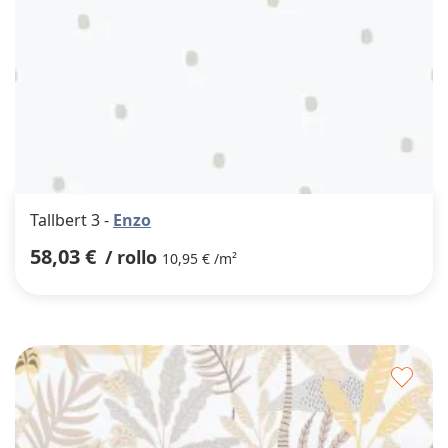
Tallbert 3 -
Enzo
58,03 €
/ rollo
10,95 € /m²
Agre
a
los
favor