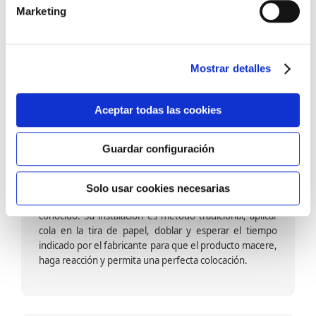
barniz multiadherente en base agua. En zonas de
Marketing
fuegos, se recomienda proteger con placas, silestone,
para evitar salpicaduras de aceite y manchas de grasa,
dado que el frotar en exceso dañaría el papel. Su
colocación es cola en la pared y tira en seco, sin
Mostrar detalles
necesidad de tiempo de espera por lo que su
colocación es fácil rápida y sencilla.
Aceptar todas las cookies
Guardar configuración
Papel pintado calidad papel:
Formado por una capa de papel sobre un soporte de
Solo usar cookies necesarias
papel-celulosa se trata del papel más convencional y
conocido. Su instalación es método tradicional, aplicar
cola en la tira de papel, doblar y esperar el tiempo
indicado por el fabricante para que el producto macere,
haga reacción y permita una perfecta colocación.