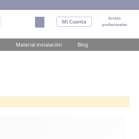
Acceso
Mi carrito
Mi Cuenta
profesionales
scar
t
Material instalación
Blog