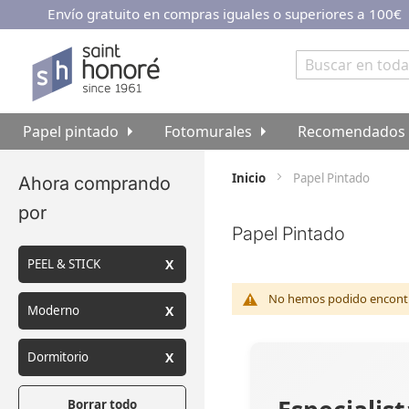
Envío gratuito en compras iguales o superiores a 100€
Ir
al
contenido
Buscar
Papel pintado
Fotomurales
Recomendados
Inicio
Papel Pintado
Ahora comprando
por
Papel Pintado
PEEL & STICK
No hemos podido encontra
Moderno
Dormitorio
Borrar todo