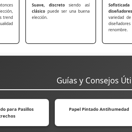
nces
Suave, discreto
siendo así
Sofisticada
ección,
clásico
puede ser una buena
diseñadore
s trend
elección.
variedad de
alidad
diseñadores 
renombre.
Guías y Consejos Úti
do para Pasillos
Papel Pintado Antihumedad
trechos