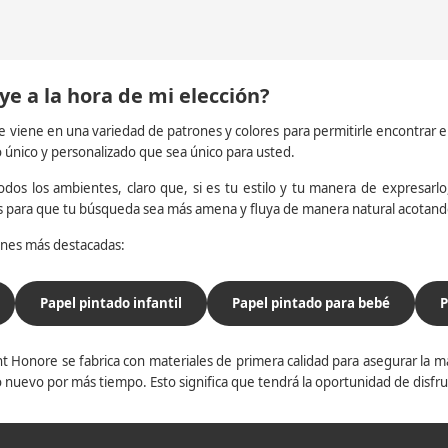
ye a la hora de mi elección?
e viene en una variedad de patrones y colores para permitirle encontrar 
o único y personalizado que sea único para usted.
dos los ambientes, claro que, si es tu estilo y tu manera de expresarlo, 
os para que tu búsqueda sea más amena y fluya de manera natural acotan
iones más destacadas:
Papel pintado infantil
Papel pintado para bebé
P
t Honore se fabrica con materiales de primera calidad para asegurar la ma
 nuevo por más tiempo. Esto significa que tendrá la oportunidad de disfr