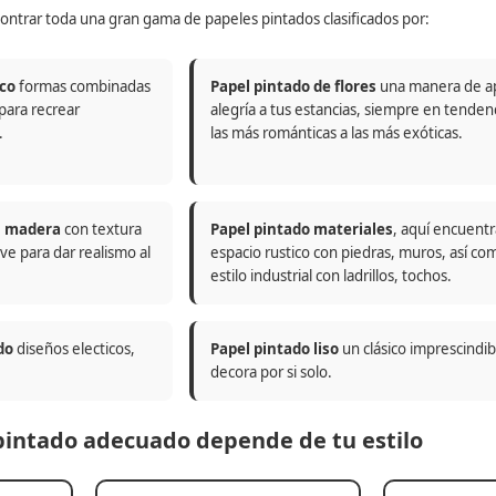
ontrar toda una gran gama de papeles pintados clasificados por:
co
formas combinadas
Papel pintado de flores
una manera de a
 para recrear
alegría a tus estancias, siempre en tenden
.
las más románticas a las más exóticas.
n madera
con textura
Papel pintado materiales
, aquí encuentr
ve para dar realismo al
espacio rustico con piedras, muros, así co
estilo industrial con ladrillos, tochos.
do
diseños electicos,
Papel pintado liso
un clásico imprescindi
decora por si solo.
 pintado adecuado depende de tu estilo