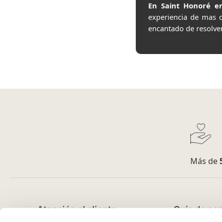
En Saint Honoré en
experiencia de mas 
encantado de resolve
Más de
Atención al cliente
Guía de co