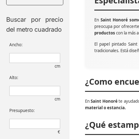
Especialis
Buscar por precio
En
Saint Honoré somo
preocupa por ofrecert
del metro cuadrado
productos
con la más a
El papel pintado Sain
Ancho:
tradicionales. Está dise
cm
Alto:
¿Como encuen
cm
En
Saint Honoré
te ayudado
material o estancia.
Presupuesto:
¿Qué estampa
€