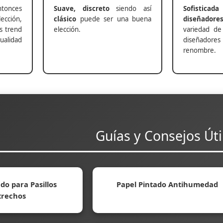
nces
Suave, discreto
siendo así
Sofisticada
ección,
clásico
puede ser una buena
diseñadore
s trend
elección.
variedad de
alidad
diseñadores 
renombre.
Guías y Consejos Úti
do para Pasillos
Papel Pintado Antihumedad
trechos