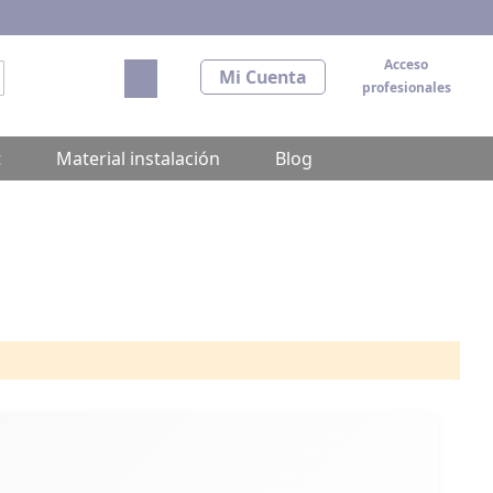
Acceso
Mi carrito
Mi Cuenta
profesionales
scar
t
Material instalación
Blog