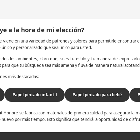
ye a la hora de mi elección?
e viene en una variedad de patrones y colores para permitirle encontrar 
o único y personalizado que sea único para usted.
dos los ambientes, claro que, si es tu estilo y tu manera de expresarlo, 
os para que tu búsqueda sea más amena y fluya de manera natural acotan
iones más destacadas:
Papel pintado infantil
Papel pintado para bebé
P
t Honore se fabrica con materiales de primera calidad para asegurar la ma
 nuevo por más tiempo. Esto significa que tendrá la oportunidad de disfr