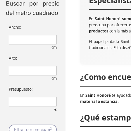
Especialis
Buscar por precio
del metro cuadrado
En
Saint Honoré somo
preocupa por ofrecert
Ancho:
productos
con la más a
El papel pintado Sain
cm
tradicionales. Está dise
Alto:
¿Como encuen
cm
Presupuesto:
En
Saint Honoré
te ayudado
material o estancia.
€
¿Qué estampa
2
Filtrar por precio/m