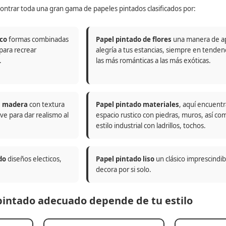
ontrar toda una gran gama de papeles pintados clasificados por:
co
formas combinadas
Papel pintado de flores
una manera de a
 para recrear
alegría a tus estancias, siempre en tenden
.
las más románticas a las más exóticas.
n madera
con textura
Papel pintado materiales
, aquí encuentr
ve para dar realismo al
espacio rustico con piedras, muros, así co
estilo industrial con ladrillos, tochos.
do
diseños electicos,
Papel pintado liso
un clásico imprescindi
decora por si solo.
 pintado adecuado depende de tu estilo