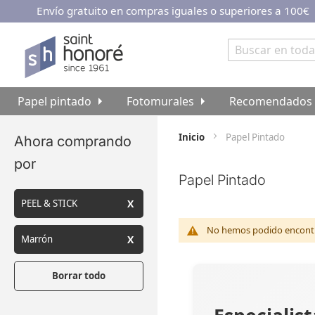
Envío gratuito en compras iguales o superiores a 100€
Ir
al
contenido
Buscar
Papel pintado
Fotomurales
Recomendados
Inicio
Papel Pintado
Ahora comprando
por
Papel Pintado
PEEL & STICK
No hemos podido encontra
Marrón
Borrar todo