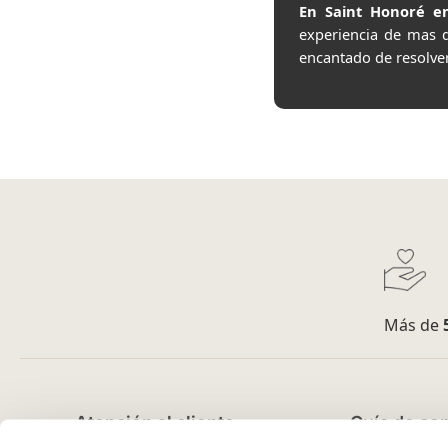
En Saint Honoré en
experiencia de mas 
encantado de resolve
Más de
Atención al cliente
Guía de co