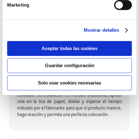
barniz multiadherente en base agua. En zonas de
Marketing
fuegos, se recomienda proteger con placas, silestone,
para evitar salpicaduras de aceite y manchas de grasa,
dado que el frotar en exceso dañaría el papel. Su
colocación es cola en la pared y tira en seco, sin
Mostrar detalles
necesidad de tiempo de espera por lo que su
colocación es fácil rápida y sencilla.
Aceptar todas las cookies
Guardar configuración
Papel pintado calidad papel:
Formado por una capa de papel sobre un soporte de
Solo usar cookies necesarias
papel-celulosa se trata del papel más convencional y
conocido. Su instalación es método tradicional, aplicar
cola en la tira de papel, doblar y esperar el tiempo
indicado por el fabricante para que el producto macere,
haga reacción y permita una perfecta colocación.