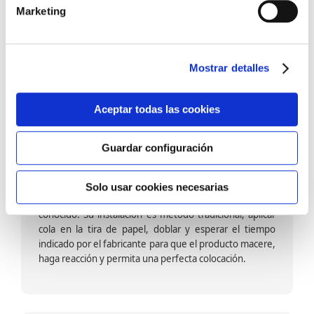
barniz multiadherente en base agua. En zonas de
Marketing
fuegos, se recomienda proteger con placas, silestone,
para evitar salpicaduras de aceite y manchas de grasa,
dado que el frotar en exceso dañaría el papel. Su
colocación es cola en la pared y tira en seco, sin
Mostrar detalles
necesidad de tiempo de espera por lo que su
colocación es fácil rápida y sencilla.
Aceptar todas las cookies
Guardar configuración
Papel pintado calidad papel:
Formado por una capa de papel sobre un soporte de
Solo usar cookies necesarias
papel-celulosa se trata del papel más convencional y
conocido. Su instalación es método tradicional, aplicar
cola en la tira de papel, doblar y esperar el tiempo
indicado por el fabricante para que el producto macere,
haga reacción y permita una perfecta colocación.