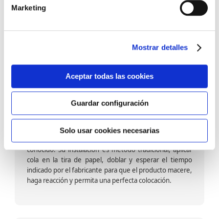
barniz multiadherente en base agua. En zonas de
Marketing
fuegos, se recomienda proteger con placas, silestone,
para evitar salpicaduras de aceite y manchas de grasa,
dado que el frotar en exceso dañaría el papel. Su
colocación es cola en la pared y tira en seco, sin
Mostrar detalles
necesidad de tiempo de espera por lo que su
colocación es fácil rápida y sencilla.
Aceptar todas las cookies
Guardar configuración
Papel pintado calidad papel:
Formado por una capa de papel sobre un soporte de
Solo usar cookies necesarias
papel-celulosa se trata del papel más convencional y
conocido. Su instalación es método tradicional, aplicar
cola en la tira de papel, doblar y esperar el tiempo
indicado por el fabricante para que el producto macere,
haga reacción y permita una perfecta colocación.