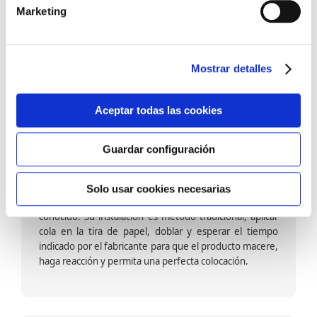
barniz multiadherente en base agua. En zonas de
Marketing
fuegos, se recomienda proteger con placas, silestone,
para evitar salpicaduras de aceite y manchas de grasa,
dado que el frotar en exceso dañaría el papel. Su
colocación es cola en la pared y tira en seco, sin
Mostrar detalles
necesidad de tiempo de espera por lo que su
colocación es fácil rápida y sencilla.
Aceptar todas las cookies
Guardar configuración
Papel pintado calidad papel:
Formado por una capa de papel sobre un soporte de
Solo usar cookies necesarias
papel-celulosa se trata del papel más convencional y
conocido. Su instalación es método tradicional, aplicar
cola en la tira de papel, doblar y esperar el tiempo
indicado por el fabricante para que el producto macere,
haga reacción y permita una perfecta colocación.