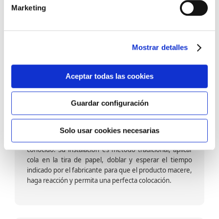
barniz multiadherente en base agua. En zonas de
Marketing
fuegos, se recomienda proteger con placas, silestone,
para evitar salpicaduras de aceite y manchas de grasa,
dado que el frotar en exceso dañaría el papel. Su
colocación es cola en la pared y tira en seco, sin
Mostrar detalles
necesidad de tiempo de espera por lo que su
colocación es fácil rápida y sencilla.
Aceptar todas las cookies
Guardar configuración
Papel pintado calidad papel:
Formado por una capa de papel sobre un soporte de
Solo usar cookies necesarias
papel-celulosa se trata del papel más convencional y
conocido. Su instalación es método tradicional, aplicar
cola en la tira de papel, doblar y esperar el tiempo
indicado por el fabricante para que el producto macere,
haga reacción y permita una perfecta colocación.