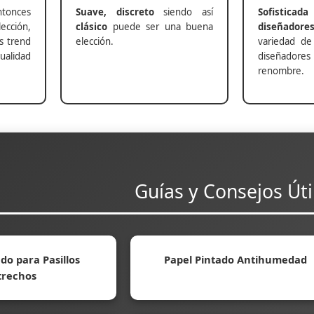
nces
Suave, discreto
siendo así
Sofisticada
ección,
clásico
puede ser una buena
diseñadore
s trend
elección.
variedad de
alidad
diseñadores 
renombre.
Guías y Consejos Úti
do para Pasillos
Papel Pintado Antihumedad
trechos