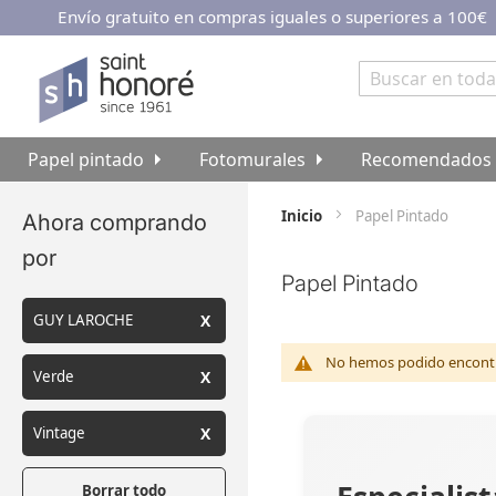
Envío gratuito en compras iguales o superiores a 100€
Ir
al
contenido
Buscar
Papel pintado
Fotomurales
Recomendados
Inicio
Papel Pintado
Ahora comprando
por
Papel Pintado
GUY LAROCHE
No hemos podido encontra
Verde
Vintage
Borrar todo