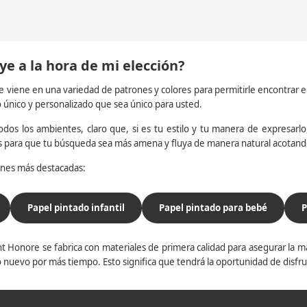
ye a la hora de mi elección?
e viene en una variedad de patrones y colores para permitirle encontrar 
o único y personalizado que sea único para usted.
dos los ambientes, claro que, si es tu estilo y tu manera de expresarlo, 
os para que tu búsqueda sea más amena y fluya de manera natural acotan
iones más destacadas:
Papel pintado infantil
Papel pintado para bebé
P
t Honore se fabrica con materiales de primera calidad para asegurar la ma
 nuevo por más tiempo. Esto significa que tendrá la oportunidad de disfr