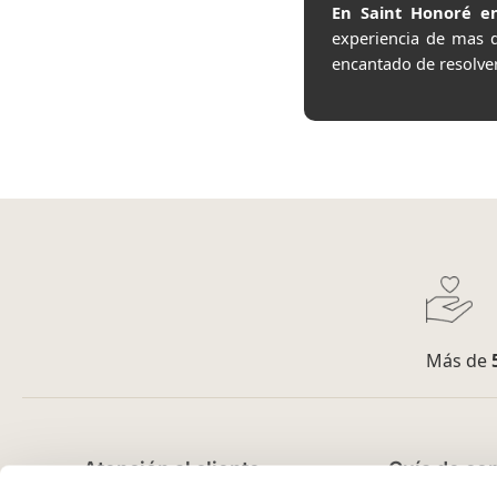
En Saint Honoré en
experiencia de mas 
encantado de resolve
Más de
Atención al cliente
Guía de co