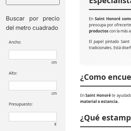
Especialis
Buscar por precio
En
Saint Honoré somo
preocupa por ofrecert
del metro cuadrado
productos
con la más a
El papel pintado Sain
Ancho:
tradicionales. Está dise
cm
Alto:
¿Como encuen
cm
En
Saint Honoré
te ayudado
material o estancia.
Presupuesto:
¿Qué estampa
€