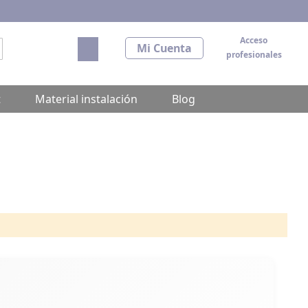
Acceso
Mi carrito
Mi Cuenta
profesionales
scar
t
Material instalación
Blog