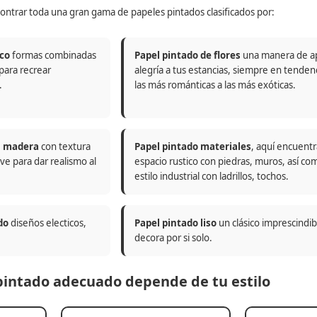
ontrar toda una gran gama de papeles pintados clasificados por:
co
formas combinadas
Papel pintado de flores
una manera de a
 para recrear
alegría a tus estancias, siempre en tenden
.
las más románticas a las más exóticas.
n madera
con textura
Papel pintado materiales
, aquí encuentr
ve para dar realismo al
espacio rustico con piedras, muros, así co
estilo industrial con ladrillos, tochos.
do
diseños electicos,
Papel pintado liso
un clásico imprescindi
decora por si solo.
 pintado adecuado depende de tu estilo