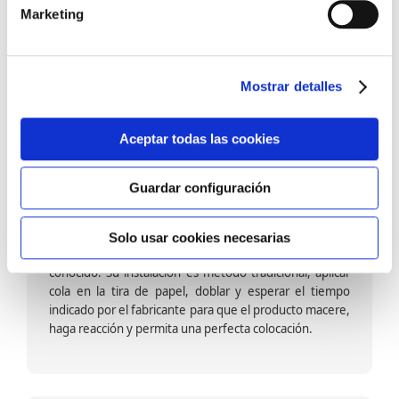
barniz multiadherente en base agua. En zonas de
Marketing
fuegos, se recomienda proteger con placas, silestone,
para evitar salpicaduras de aceite y manchas de grasa,
dado que el frotar en exceso dañaría el papel. Su
colocación es cola en la pared y tira en seco, sin
Mostrar detalles
necesidad de tiempo de espera por lo que su
colocación es fácil rápida y sencilla.
Aceptar todas las cookies
Guardar configuración
Papel pintado calidad papel:
Formado por una capa de papel sobre un soporte de
Solo usar cookies necesarias
papel-celulosa se trata del papel más convencional y
conocido. Su instalación es método tradicional, aplicar
cola en la tira de papel, doblar y esperar el tiempo
indicado por el fabricante para que el producto macere,
haga reacción y permita una perfecta colocación.