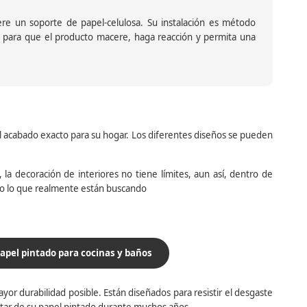
iere un soporte de papel-celulosa. Su instalación es método
ante para que el producto macere, haga reacción y permita una
el acabado exacto para su hogar. Los diferentes diseños se pueden
la decoración de interiores no tiene límites, aun así, dentro de
do lo que realmente están buscando
apel pintado para cocinas y baños
yor durabilidad posible. Están diseñados para resistir el desgaste
utar de su papel pintado durante muchos años.