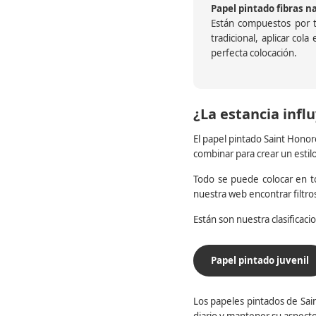
Papel pintado fibras n
Están compuestos por te
tradicional, aplicar col
perfecta colocación.
¿La estancia influ
El papel pintado Saint Honor
combinar para crear un estil
Todo se puede colocar en to
nuestra web encontrar filtr
Están son nuestra clasificac
Papel pintado juvenil
Los papeles pintados de Sain
diario y mantener su aspecto