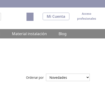
Acceso
Mi carrito
Mi Cuenta
profesionales
scar
t
Material instalación
Blog
Ordenar por