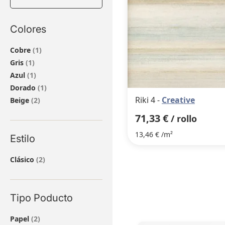
Colores
artículo
Cobre
1
artículo
Gris
1
artículo
Azul
1
artículo
Dorado
1
Riki 4 -
Creative
artículos
Beige
2
71,33 €
/ rollo
13,46 € /m²
Estilo
artículos
Clásico
2
Tipo Poducto
artículos
Papel
2