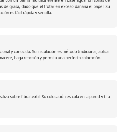
ar con un barniz multiadherente en base agua. En zonas de
s de grasa, dado que el frotar en exceso dañaría el papel. Su
ión es fácil rápida y sencilla.
nal y conocido. Su instalación es método tradicional, aplicar
o macere, haga reacción y permita una perfecta colocación.
za sobre fibra textil. Su colocación es cola en la pared y tira