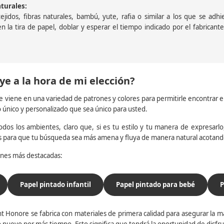
aturales:
jidos, fibras naturales, bambú, yute, rafia o similar a los que se adh
a en la tira de papel, doblar y esperar el tiempo indicado por el fabric
ye a la hora de mi elección?
e viene en una variedad de patrones y colores para permitirle encontrar 
o único y personalizado que sea único para usted.
dos los ambientes, claro que, si es tu estilo y tu manera de expresarlo, 
os para que tu búsqueda sea más amena y fluya de manera natural acotan
iones más destacadas:
Papel pintado infantil
Papel pintado para bebé
P
t Honore se fabrica con materiales de primera calidad para asegurar la ma
 nuevo por más tiempo. Esto significa que tendrá la oportunidad de disfr