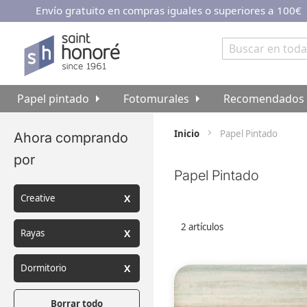
Envío gratuito en compras iguales o superiores a 100€
Ir
al
contenido
Buscar
Papel pintado
Fotomurales
Recomendados
Inicio
Papel Pintado
Ahora comprando
por
Papel Pintado
Creative
2
artículos
Rayas
Dormitorio
Borrar todo