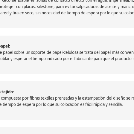
 Recomendable en zonas de contacto directo con el agua, impermeabiliz
oteger con placas, silestone, para evitar salpicaduras de aceite y mancha
pared y tira en seco, sin necesidad de tiempo de espera por lo que su colocac
papel:
papel sobre un soporte de papel-celulosa se trata del papel más convencio
, doblar y esperar el tiempo indicado por el fabricante para que el product
 tejido:
ompuesta por fibras textiles prensadas y la estampación del diseño se reali
 tiempo de espera por lo que su colocación es fácil rápida y sencilla.