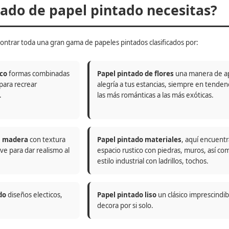
do de papel pintado necesitas?
ontrar toda una gran gama de papeles pintados clasificados por:
co
formas combinadas
Papel pintado de flores
una manera de a
 para recrear
alegría a tus estancias, siempre en tenden
.
las más románticas a las más exóticas.
n madera
con textura
Papel pintado materiales
, aquí encuentr
ve para dar realismo al
espacio rustico con piedras, muros, así co
estilo industrial con ladrillos, tochos.
do
diseños electicos,
Papel pintado liso
un clásico imprescindi
decora por si solo.