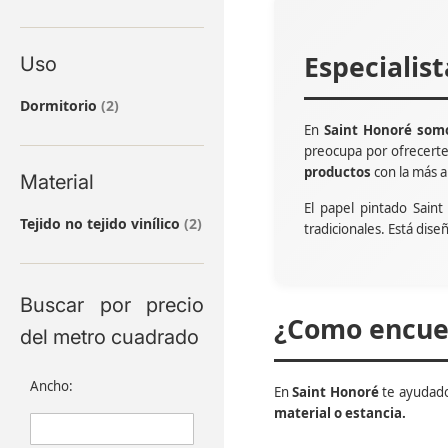
Especialis
Uso
artículos
Dormitorio
2
En
Saint Honoré somo
preocupa por ofrecert
productos
con la más a
Material
El papel pintado Sain
artículos
Tejido no tejido vinílico
2
tradicionales. Está dise
Buscar por precio
¿Como encuen
del metro cuadrado
Ancho:
En
Saint Honoré
te ayudado
material o estancia.