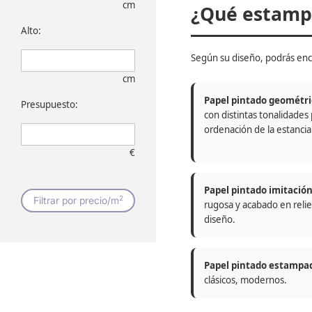
cm
¿Qué estampa
Alto:
Según su diseño, podrás enc
cm
Papel pintado geométri
Presupuesto:
con distintas tonalidades
ordenación de la estancia
€
Papel pintado imitació
2
Filtrar por precio/m
rugosa y acabado en relie
diseño.
Papel pintado estampa
clásicos, modernos.