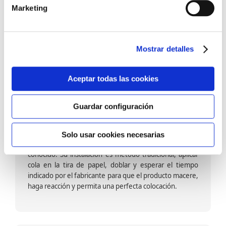
barniz multiadherente en base agua. En zonas de
Marketing
fuegos, se recomienda proteger con placas, silestone,
para evitar salpicaduras de aceite y manchas de grasa,
dado que el frotar en exceso dañaría el papel. Su
colocación es cola en la pared y tira en seco, sin
Mostrar detalles
necesidad de tiempo de espera por lo que su
colocación es fácil rápida y sencilla.
Aceptar todas las cookies
Guardar configuración
Papel pintado calidad papel:
Formado por una capa de papel sobre un soporte de
Solo usar cookies necesarias
papel-celulosa se trata del papel más convencional y
conocido. Su instalación es método tradicional, aplicar
cola en la tira de papel, doblar y esperar el tiempo
indicado por el fabricante para que el producto macere,
haga reacción y permita una perfecta colocación.