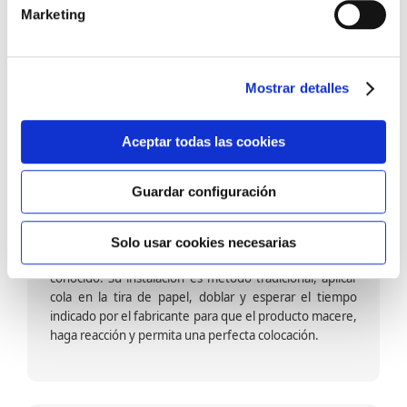
barniz multiadherente en base agua. En zonas de
Marketing
fuegos, se recomienda proteger con placas, silestone,
para evitar salpicaduras de aceite y manchas de grasa,
dado que el frotar en exceso dañaría el papel. Su
colocación es cola en la pared y tira en seco, sin
Mostrar detalles
necesidad de tiempo de espera por lo que su
colocación es fácil rápida y sencilla.
Aceptar todas las cookies
Guardar configuración
Papel pintado calidad papel:
Formado por una capa de papel sobre un soporte de
Solo usar cookies necesarias
papel-celulosa se trata del papel más convencional y
conocido. Su instalación es método tradicional, aplicar
cola en la tira de papel, doblar y esperar el tiempo
indicado por el fabricante para que el producto macere,
haga reacción y permita una perfecta colocación.