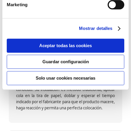
barniz multiadherente en base agua. En zonas de
Marketing
fuegos, se recomienda proteger con placas, silestone,
para evitar salpicaduras de aceite y manchas de grasa,
dado que el frotar en exceso dañaría el papel. Su
colocación es cola en la pared y tira en seco, sin
Mostrar detalles
necesidad de tiempo de espera por lo que su
colocación es fácil rápida y sencilla.
Aceptar todas las cookies
Guardar configuración
Papel pintado calidad papel:
Formado por una capa de papel sobre un soporte de
Solo usar cookies necesarias
papel-celulosa se trata del papel más convencional y
conocido. Su instalación es método tradicional, aplicar
cola en la tira de papel, doblar y esperar el tiempo
indicado por el fabricante para que el producto macere,
haga reacción y permita una perfecta colocación.