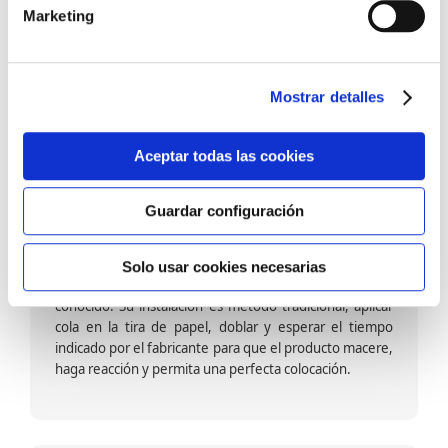
barniz multiadherente en base agua. En zonas de
Marketing
fuegos, se recomienda proteger con placas, silestone,
para evitar salpicaduras de aceite y manchas de grasa,
dado que el frotar en exceso dañaría el papel. Su
colocación es cola en la pared y tira en seco, sin
Mostrar detalles
necesidad de tiempo de espera por lo que su
colocación es fácil rápida y sencilla.
Aceptar todas las cookies
Guardar configuración
Papel pintado calidad papel:
Formado por una capa de papel sobre un soporte de
Solo usar cookies necesarias
papel-celulosa se trata del papel más convencional y
conocido. Su instalación es método tradicional, aplicar
cola en la tira de papel, doblar y esperar el tiempo
indicado por el fabricante para que el producto macere,
haga reacción y permita una perfecta colocación.