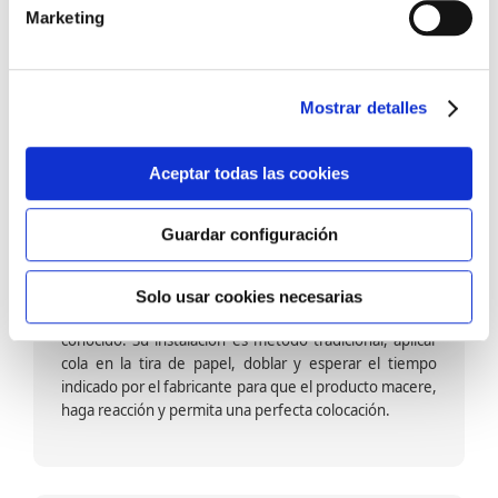
barniz multiadherente en base agua. En zonas de
Marketing
fuegos, se recomienda proteger con placas, silestone,
para evitar salpicaduras de aceite y manchas de grasa,
dado que el frotar en exceso dañaría el papel. Su
colocación es cola en la pared y tira en seco, sin
Mostrar detalles
necesidad de tiempo de espera por lo que su
colocación es fácil rápida y sencilla.
Aceptar todas las cookies
Guardar configuración
Papel pintado calidad papel:
Formado por una capa de papel sobre un soporte de
Solo usar cookies necesarias
papel-celulosa se trata del papel más convencional y
conocido. Su instalación es método tradicional, aplicar
cola en la tira de papel, doblar y esperar el tiempo
indicado por el fabricante para que el producto macere,
haga reacción y permita una perfecta colocación.