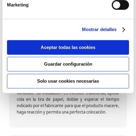
barniz multiadherente en base agua. En zonas de
Marketing
fuegos, se recomienda proteger con placas, silestone,
para evitar salpicaduras de aceite y manchas de grasa,
dado que el frotar en exceso dañaría el papel. Su
colocación es cola en la pared y tira en seco, sin
Mostrar detalles
necesidad de tiempo de espera por lo que su
colocación es fácil rápida y sencilla.
Aceptar todas las cookies
Guardar configuración
Papel pintado calidad papel:
Formado por una capa de papel sobre un soporte de
Solo usar cookies necesarias
papel-celulosa se trata del papel más convencional y
conocido. Su instalación es método tradicional, aplicar
cola en la tira de papel, doblar y esperar el tiempo
indicado por el fabricante para que el producto macere,
haga reacción y permita una perfecta colocación.