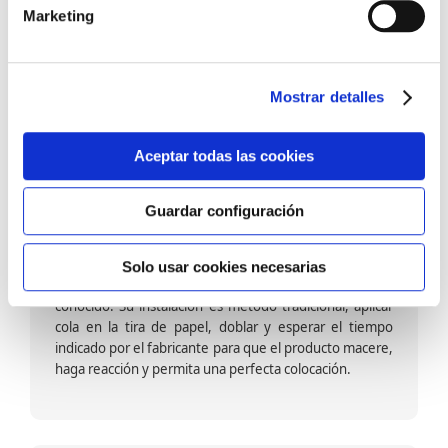
barniz multiadherente en base agua. En zonas de
Marketing
fuegos, se recomienda proteger con placas, silestone,
para evitar salpicaduras de aceite y manchas de grasa,
dado que el frotar en exceso dañaría el papel. Su
colocación es cola en la pared y tira en seco, sin
Mostrar detalles
necesidad de tiempo de espera por lo que su
colocación es fácil rápida y sencilla.
Aceptar todas las cookies
Guardar configuración
Papel pintado calidad papel:
Formado por una capa de papel sobre un soporte de
Solo usar cookies necesarias
papel-celulosa se trata del papel más convencional y
conocido. Su instalación es método tradicional, aplicar
cola en la tira de papel, doblar y esperar el tiempo
indicado por el fabricante para que el producto macere,
haga reacción y permita una perfecta colocación.