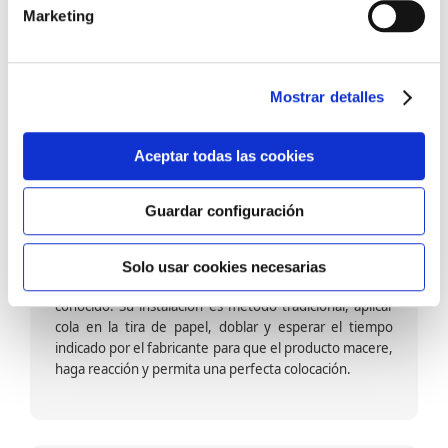
barniz multiadherente en base agua. En zonas de
Marketing
fuegos, se recomienda proteger con placas, silestone,
para evitar salpicaduras de aceite y manchas de grasa,
dado que el frotar en exceso dañaría el papel. Su
colocación es cola en la pared y tira en seco, sin
Mostrar detalles
necesidad de tiempo de espera por lo que su
colocación es fácil rápida y sencilla.
Aceptar todas las cookies
Guardar configuración
Papel pintado calidad papel:
Formado por una capa de papel sobre un soporte de
Solo usar cookies necesarias
papel-celulosa se trata del papel más convencional y
conocido. Su instalación es método tradicional, aplicar
cola en la tira de papel, doblar y esperar el tiempo
indicado por el fabricante para que el producto macere,
haga reacción y permita una perfecta colocación.