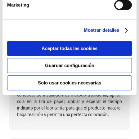
barniz multiadherente en base agua. En zonas de
Marketing
fuegos, se recomienda proteger con placas, silestone,
para evitar salpicaduras de aceite y manchas de grasa,
dado que el frotar en exceso dañaría el papel. Su
colocación es cola en la pared y tira en seco, sin
Mostrar detalles
necesidad de tiempo de espera por lo que su
colocación es fácil rápida y sencilla.
Aceptar todas las cookies
Guardar configuración
Papel pintado calidad papel:
Formado por una capa de papel sobre un soporte de
Solo usar cookies necesarias
papel-celulosa se trata del papel más convencional y
conocido. Su instalación es método tradicional, aplicar
cola en la tira de papel, doblar y esperar el tiempo
indicado por el fabricante para que el producto macere,
haga reacción y permita una perfecta colocación.