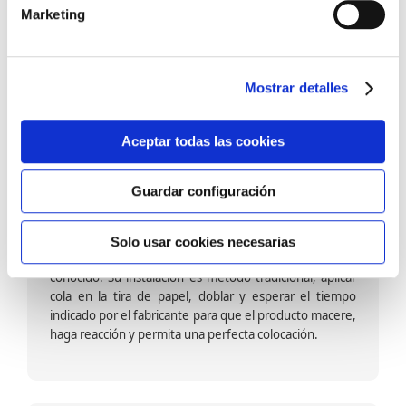
barniz multiadherente en base agua. En zonas de
Marketing
fuegos, se recomienda proteger con placas, silestone,
para evitar salpicaduras de aceite y manchas de grasa,
dado que el frotar en exceso dañaría el papel. Su
colocación es cola en la pared y tira en seco, sin
Mostrar detalles
necesidad de tiempo de espera por lo que su
colocación es fácil rápida y sencilla.
Aceptar todas las cookies
Guardar configuración
Papel pintado calidad papel:
Formado por una capa de papel sobre un soporte de
Solo usar cookies necesarias
papel-celulosa se trata del papel más convencional y
conocido. Su instalación es método tradicional, aplicar
cola en la tira de papel, doblar y esperar el tiempo
indicado por el fabricante para que el producto macere,
haga reacción y permita una perfecta colocación.