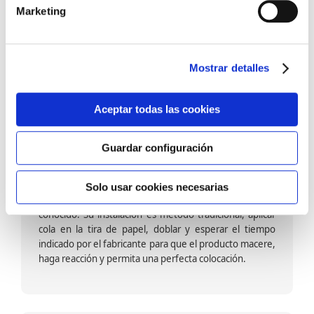
barniz multiadherente en base agua. En zonas de
Marketing
fuegos, se recomienda proteger con placas, silestone,
para evitar salpicaduras de aceite y manchas de grasa,
dado que el frotar en exceso dañaría el papel. Su
colocación es cola en la pared y tira en seco, sin
Mostrar detalles
necesidad de tiempo de espera por lo que su
colocación es fácil rápida y sencilla.
Aceptar todas las cookies
Guardar configuración
Papel pintado calidad papel:
Formado por una capa de papel sobre un soporte de
Solo usar cookies necesarias
papel-celulosa se trata del papel más convencional y
conocido. Su instalación es método tradicional, aplicar
cola en la tira de papel, doblar y esperar el tiempo
indicado por el fabricante para que el producto macere,
haga reacción y permita una perfecta colocación.