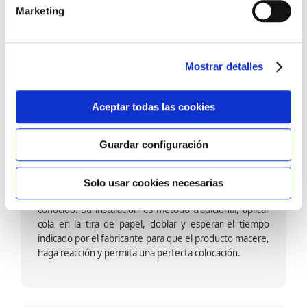
barniz multiadherente en base agua. En zonas de
Marketing
fuegos, se recomienda proteger con placas, silestone,
para evitar salpicaduras de aceite y manchas de grasa,
dado que el frotar en exceso dañaría el papel. Su
colocación es cola en la pared y tira en seco, sin
Mostrar detalles
necesidad de tiempo de espera por lo que su
colocación es fácil rápida y sencilla.
Aceptar todas las cookies
Guardar configuración
Papel pintado calidad papel:
Formado por una capa de papel sobre un soporte de
Solo usar cookies necesarias
papel-celulosa se trata del papel más convencional y
conocido. Su instalación es método tradicional, aplicar
cola en la tira de papel, doblar y esperar el tiempo
indicado por el fabricante para que el producto macere,
haga reacción y permita una perfecta colocación.