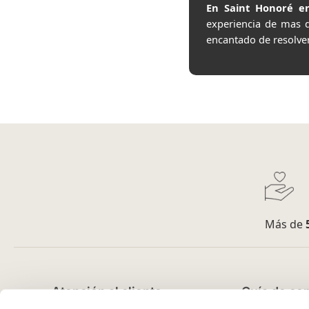
En Saint Honoré en
experiencia de mas 
encantado de resolve
Más de
Atención al cliente
Guía de co