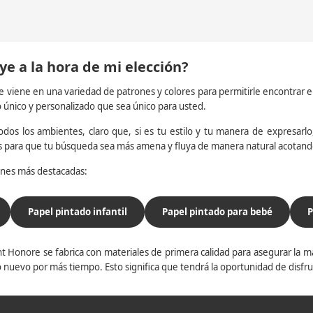
ye a la hora de mi elección?
e viene en una variedad de patrones y colores para permitirle encontrar 
o único y personalizado que sea único para usted.
dos los ambientes, claro que, si es tu estilo y tu manera de expresarlo, 
os para que tu búsqueda sea más amena y fluya de manera natural acotan
iones más destacadas:
Papel pintado infantil
Papel pintado para bebé
P
t Honore se fabrica con materiales de primera calidad para asegurar la ma
 nuevo por más tiempo. Esto significa que tendrá la oportunidad de disfr