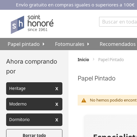
Envío gratuito en compras iguales o superiores a 100€
Ir
al
contenido
Buscar
Papel pintado
Fotomurales
Recomendados
Inicio
Papel Pintado
Ahora comprando
por
Papel Pintado
Heritage
No hemos podido encontra
Moderno
Dormitorio
Borrar todo