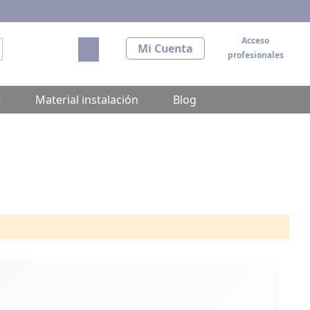
Acceso
Mi carrito
Mi Cuenta
profesionales
scar
t
Material instalación
Blog