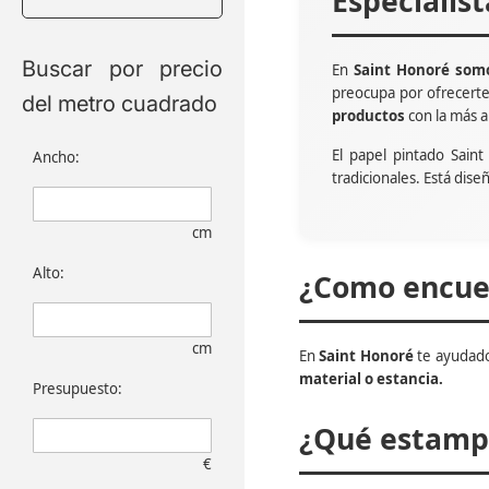
Especialis
Buscar por precio
En
Saint Honoré somo
preocupa por ofrecert
del metro cuadrado
productos
con la más a
El papel pintado Sain
Ancho:
tradicionales. Está dise
cm
Alto:
¿Como encuen
cm
En
Saint Honoré
te ayudado
material o estancia.
Presupuesto:
¿Qué estampa
€