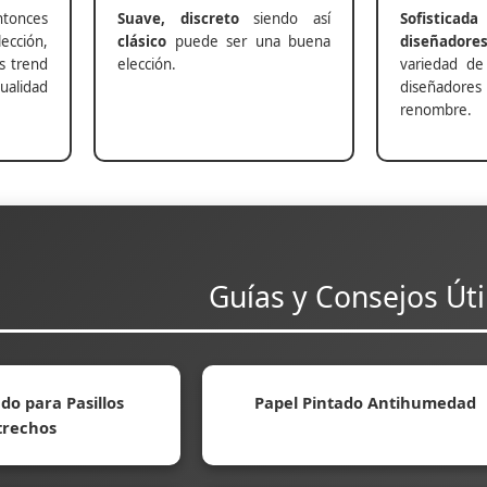
nces
Suave, discreto
siendo así
Sofisticada
ección,
clásico
puede ser una buena
diseñadore
s trend
elección.
variedad de
alidad
diseñadores 
renombre.
Guías y Consejos Úti
do para Pasillos
Papel Pintado Antihumedad
trechos