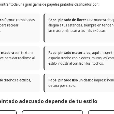
ontrar toda una gran gama de papeles pintados clasificados por:
co
formas combinadas
Papel pintado de flores
una manera de a
 para recrear
alegría a tus estancias, siempre en tenden
.
las más románticas a las más exóticas.
n madera
con textura
Papel pintado materiales
, aquí encuentr
ve para dar realismo al
espacio rustico con piedras, muros, así co
estilo industrial con ladrillos, tochos.
do
diseños electicos,
Papel pintado liso
un clásico imprescindi
decora por si solo.
 pintado adecuado depende de tu estilo