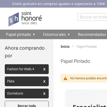
Envío gratuito en compras iguales o superiores a 100€
Ir
al
contenido
Buscar
Papel pintado
Fotomurales
Recomendados
Inicio
Papel Pintado
Ahora comprando
por
Papel Pintado
Fashion for Walls 4
No hemos podido encontra
Plata
Dormitorio
Borrar todo