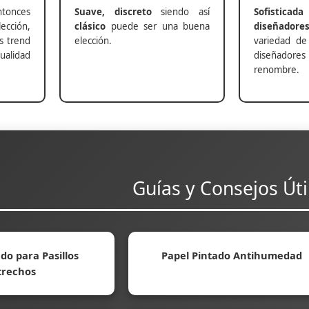
nces
Suave, discreto
siendo así
Sofisticada
ección,
clásico
puede ser una buena
diseñadore
s trend
elección.
variedad de
alidad
diseñadores 
renombre.
Guías y Consejos Úti
do para Pasillos
Papel Pintado Antihumedad
trechos