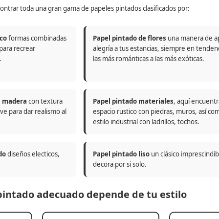
ontrar toda una gran gama de papeles pintados clasificados por:
co
formas combinadas
Papel pintado de flores
una manera de a
 para recrear
alegría a tus estancias, siempre en tenden
.
las más románticas a las más exóticas.
n madera
con textura
Papel pintado materiales
, aquí encuentr
ve para dar realismo al
espacio rustico con piedras, muros, así co
estilo industrial con ladrillos, tochos.
do
diseños electicos,
Papel pintado liso
un clásico imprescindi
decora por si solo.
 pintado adecuado depende de tu estilo