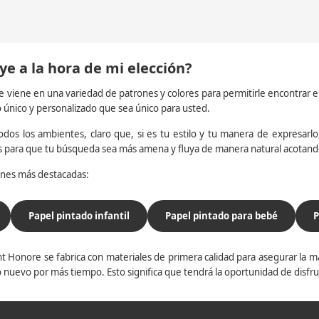
ye a la hora de mi elección?
e viene en una variedad de patrones y colores para permitirle encontrar 
o único y personalizado que sea único para usted.
dos los ambientes, claro que, si es tu estilo y tu manera de expresarlo, 
os para que tu búsqueda sea más amena y fluya de manera natural acotan
iones más destacadas:
Papel pintado infantil
Papel pintado para bebé
P
t Honore se fabrica con materiales de primera calidad para asegurar la ma
 nuevo por más tiempo. Esto significa que tendrá la oportunidad de disfr