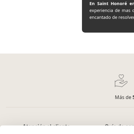
En Saint Honoré en
experiencia de mas 
encantado de resolve
Más de
Atención al cliente
Guía de co