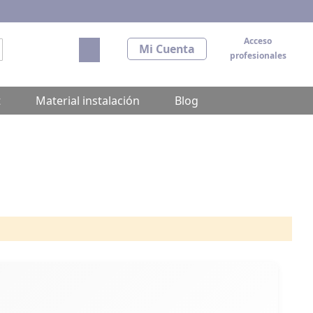
Acceso
Mi carrito
Mi Cuenta
profesionales
scar
t
Material instalación
Blog