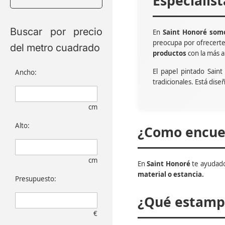
Especialis
Buscar por precio
En
Saint Honoré somo
preocupa por ofrecert
del metro cuadrado
productos
con la más a
El papel pintado Sain
Ancho:
tradicionales. Está dise
cm
Alto:
¿Como encuen
cm
En
Saint Honoré
te ayudado
material o estancia.
Presupuesto:
¿Qué estampa
€