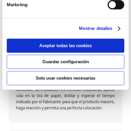
barniz multiadherente en base agua. En zonas de
Marketing
fuegos, se recomienda proteger con placas, silestone,
para evitar salpicaduras de aceite y manchas de grasa,
dado que el frotar en exceso dañaría el papel. Su
colocación es cola en la pared y tira en seco, sin
Mostrar detalles
necesidad de tiempo de espera por lo que su
colocación es fácil rápida y sencilla.
Aceptar todas las cookies
Guardar configuración
Papel pintado calidad papel:
Formado por una capa de papel sobre un soporte de
Solo usar cookies necesarias
papel-celulosa se trata del papel más convencional y
conocido. Su instalación es método tradicional, aplicar
cola en la tira de papel, doblar y esperar el tiempo
indicado por el fabricante para que el producto macere,
haga reacción y permita una perfecta colocación.