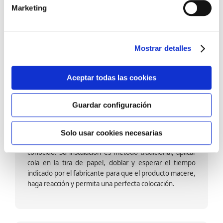
barniz multiadherente en base agua. En zonas de
Marketing
fuegos, se recomienda proteger con placas, silestone,
para evitar salpicaduras de aceite y manchas de grasa,
dado que el frotar en exceso dañaría el papel. Su
colocación es cola en la pared y tira en seco, sin
Mostrar detalles
necesidad de tiempo de espera por lo que su
colocación es fácil rápida y sencilla.
Aceptar todas las cookies
Guardar configuración
Papel pintado calidad papel:
Formado por una capa de papel sobre un soporte de
Solo usar cookies necesarias
papel-celulosa se trata del papel más convencional y
conocido. Su instalación es método tradicional, aplicar
cola en la tira de papel, doblar y esperar el tiempo
indicado por el fabricante para que el producto macere,
haga reacción y permita una perfecta colocación.