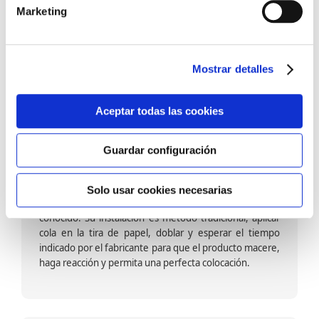
barniz multiadherente en base agua. En zonas de
Marketing
fuegos, se recomienda proteger con placas, silestone,
para evitar salpicaduras de aceite y manchas de grasa,
dado que el frotar en exceso dañaría el papel. Su
colocación es cola en la pared y tira en seco, sin
Mostrar detalles
necesidad de tiempo de espera por lo que su
colocación es fácil rápida y sencilla.
Aceptar todas las cookies
Guardar configuración
Papel pintado calidad papel:
Formado por una capa de papel sobre un soporte de
Solo usar cookies necesarias
papel-celulosa se trata del papel más convencional y
conocido. Su instalación es método tradicional, aplicar
cola en la tira de papel, doblar y esperar el tiempo
indicado por el fabricante para que el producto macere,
haga reacción y permita una perfecta colocación.