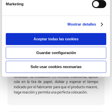
barniz multiadherente en base agua. En zonas de
Marketing
fuegos, se recomienda proteger con placas, silestone,
para evitar salpicaduras de aceite y manchas de grasa,
dado que el frotar en exceso dañaría el papel. Su
colocación es cola en la pared y tira en seco, sin
Mostrar detalles
necesidad de tiempo de espera por lo que su
colocación es fácil rápida y sencilla.
Aceptar todas las cookies
Guardar configuración
Papel pintado calidad papel:
Formado por una capa de papel sobre un soporte de
Solo usar cookies necesarias
papel-celulosa se trata del papel más convencional y
conocido. Su instalación es método tradicional, aplicar
cola en la tira de papel, doblar y esperar el tiempo
indicado por el fabricante para que el producto macere,
haga reacción y permita una perfecta colocación.