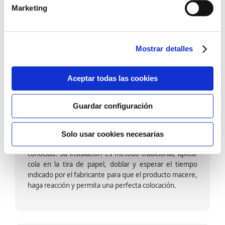
barniz multiadherente en base agua. En zonas de
Marketing
fuegos, se recomienda proteger con placas, silestone,
para evitar salpicaduras de aceite y manchas de grasa,
dado que el frotar en exceso dañaría el papel. Su
colocación es cola en la pared y tira en seco, sin
Mostrar detalles
necesidad de tiempo de espera por lo que su
colocación es fácil rápida y sencilla.
Aceptar todas las cookies
Guardar configuración
Papel pintado calidad papel:
Formado por una capa de papel sobre un soporte de
Solo usar cookies necesarias
papel-celulosa se trata del papel más convencional y
conocido. Su instalación es método tradicional, aplicar
cola en la tira de papel, doblar y esperar el tiempo
indicado por el fabricante para que el producto macere,
haga reacción y permita una perfecta colocación.