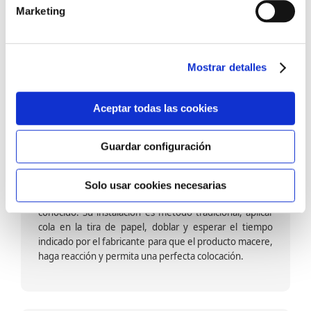
barniz multiadherente en base agua. En zonas de
Marketing
fuegos, se recomienda proteger con placas, silestone,
para evitar salpicaduras de aceite y manchas de grasa,
dado que el frotar en exceso dañaría el papel. Su
colocación es cola en la pared y tira en seco, sin
Mostrar detalles
necesidad de tiempo de espera por lo que su
colocación es fácil rápida y sencilla.
Aceptar todas las cookies
Guardar configuración
Papel pintado calidad papel:
Formado por una capa de papel sobre un soporte de
Solo usar cookies necesarias
papel-celulosa se trata del papel más convencional y
conocido. Su instalación es método tradicional, aplicar
cola en la tira de papel, doblar y esperar el tiempo
indicado por el fabricante para que el producto macere,
haga reacción y permita una perfecta colocación.