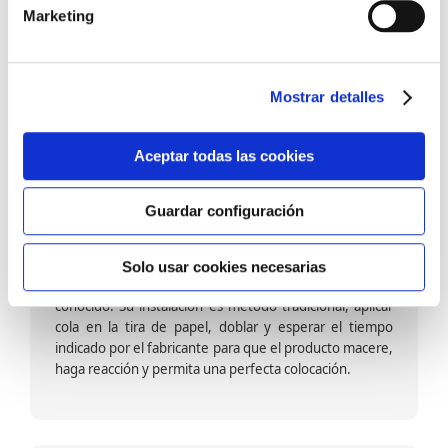
barniz multiadherente en base agua. En zonas de
Marketing
fuegos, se recomienda proteger con placas, silestone,
para evitar salpicaduras de aceite y manchas de grasa,
dado que el frotar en exceso dañaría el papel. Su
colocación es cola en la pared y tira en seco, sin
Mostrar detalles
necesidad de tiempo de espera por lo que su
colocación es fácil rápida y sencilla.
Aceptar todas las cookies
Guardar configuración
Papel pintado calidad papel:
Formado por una capa de papel sobre un soporte de
Solo usar cookies necesarias
papel-celulosa se trata del papel más convencional y
conocido. Su instalación es método tradicional, aplicar
cola en la tira de papel, doblar y esperar el tiempo
indicado por el fabricante para que el producto macere,
haga reacción y permita una perfecta colocación.