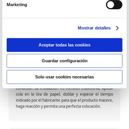
barniz multiadherente en base agua. En zonas de
Marketing
fuegos, se recomienda proteger con placas, silestone,
para evitar salpicaduras de aceite y manchas de grasa,
dado que el frotar en exceso dañaría el papel. Su
colocación es cola en la pared y tira en seco, sin
Mostrar detalles
necesidad de tiempo de espera por lo que su
colocación es fácil rápida y sencilla.
Aceptar todas las cookies
Guardar configuración
Papel pintado calidad papel:
Formado por una capa de papel sobre un soporte de
Solo usar cookies necesarias
papel-celulosa se trata del papel más convencional y
conocido. Su instalación es método tradicional, aplicar
cola en la tira de papel, doblar y esperar el tiempo
indicado por el fabricante para que el producto macere,
haga reacción y permita una perfecta colocación.