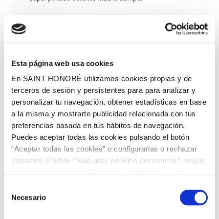
¿Como encuentro los papeles pintados
que busco?
Esta página web usa cookies
En SAINT HONORÉ utilizamos cookies propias y de
En
Saint Honoré
te ayudados fácilmente a que encuentres el
terceros de sesión y persistentes para para analizar y
papel de pared que buscas. Por eso
clasificamos nuestros
personalizar tu navegación, obtener estadísticas en base
papeles pintados según el diseño, estilo, material o
a la misma y mostrarte publicidad relacionada con tus
estancia.
preferencias basada en tus hábitos de navegación.
Puedes aceptar todas las cookies pulsando el botón
¿Qué estampado de papel pintado
necesitas?
“Aceptar todas las cookies” o configurarlas o rechazar
pulsando el botón “Solo usar cookies necesarias”, según
corresponda. Al pulsar “Guardar configuración”, se
Según su diseño, podrás encontrar toda una gran gama de
guardará la selección de cookies que hayas realizado. Si
Selección
papeles pintados clasificados por:
no has seleccionado ninguna opción, pulsar este botón
Necesario
de
equivaldrá a rechazar todas las cookies. Si deseas
consentimiento