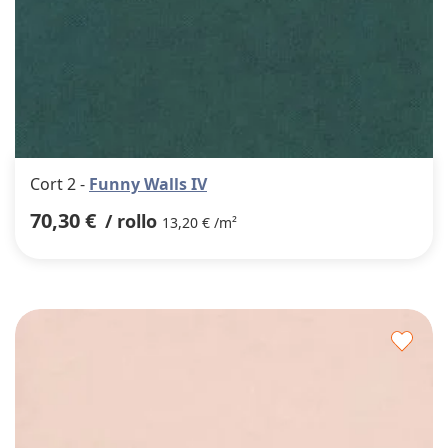
Cort 2 -
Funny Walls IV
70,30 €
/ rollo
13,20 € /m²
Agre
a
los
favor