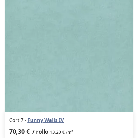
los
favor
Cort 7 -
Funny Walls IV
70,30 €
/ rollo
13,20 € /m²