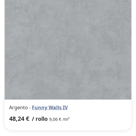
favor
Argento -
Funny Walls IV
48,24 €
/ rollo
9,06 € /m²