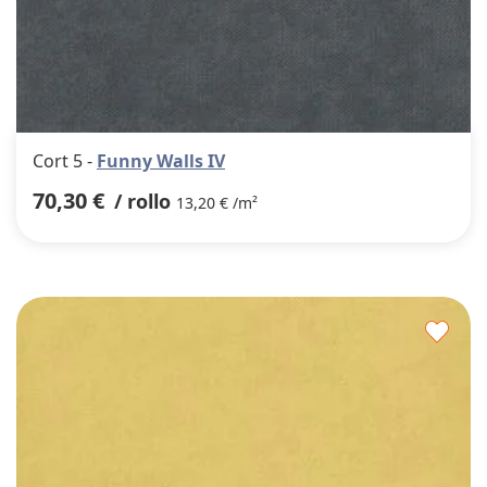
Cort 5 -
Funny Walls IV
70,30 €
/ rollo
13,20 € /m²
Agre
a
los
favor