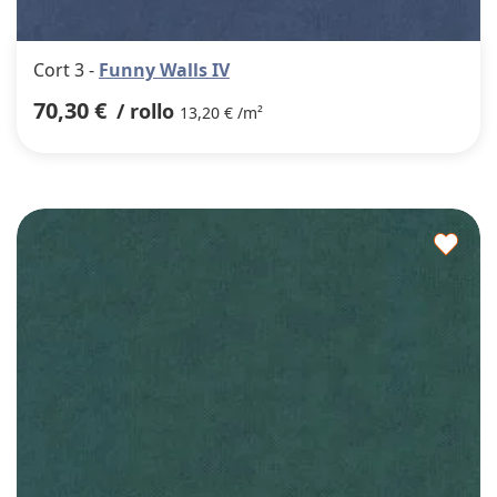
Cort 3 -
Funny Walls IV
70,30 €
/ rollo
13,20 € /m²
Agre
a
los
favor