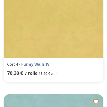
Cort 4 -
Funny Walls IV
70,30 €
/ rollo
13,20 € /m²
Agre
a