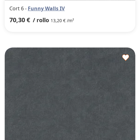
Cort 6 -
Funny Walls IV
70,30 €
/ rollo
13,20 € /m²
Agre
a
los
favor