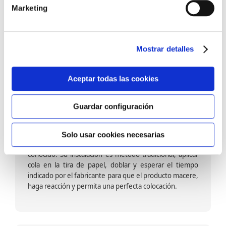
barniz multiadherente en base agua. En zonas de
Marketing
fuegos, se recomienda proteger con placas, silestone,
para evitar salpicaduras de aceite y manchas de grasa,
dado que el frotar en exceso dañaría el papel. Su
colocación es cola en la pared y tira en seco, sin
Mostrar detalles
necesidad de tiempo de espera por lo que su
colocación es fácil rápida y sencilla.
Aceptar todas las cookies
Guardar configuración
Papel pintado calidad papel:
Formado por una capa de papel sobre un soporte de
Solo usar cookies necesarias
papel-celulosa se trata del papel más convencional y
conocido. Su instalación es método tradicional, aplicar
cola en la tira de papel, doblar y esperar el tiempo
indicado por el fabricante para que el producto macere,
haga reacción y permita una perfecta colocación.