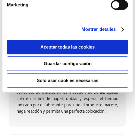
barniz multiadherente en base agua. En zonas de
Marketing
fuegos, se recomienda proteger con placas, silestone,
para evitar salpicaduras de aceite y manchas de grasa,
dado que el frotar en exceso dañaría el papel. Su
colocación es cola en la pared y tira en seco, sin
Mostrar detalles
necesidad de tiempo de espera por lo que su
colocación es fácil rápida y sencilla.
Aceptar todas las cookies
Guardar configuración
Papel pintado calidad papel:
Formado por una capa de papel sobre un soporte de
Solo usar cookies necesarias
papel-celulosa se trata del papel más convencional y
conocido. Su instalación es método tradicional, aplicar
cola en la tira de papel, doblar y esperar el tiempo
indicado por el fabricante para que el producto macere,
haga reacción y permita una perfecta colocación.