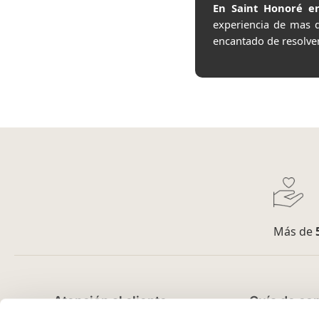
En Saint Honoré en
experiencia de mas 
encantado de resolve
Más de
Atención al cliente
Guía de co