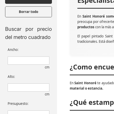
Especialis
Borrar todo
En
Saint Honoré somo
preocupa por ofrecert
productos
con la más a
Buscar por precio
El papel pintado Sain
del metro cuadrado
tradicionales. Está dise
Ancho:
¿Como encuen
cm
Alto:
En
Saint Honoré
te ayudado
material o estancia.
cm
¿Qué estampa
Presupuesto: