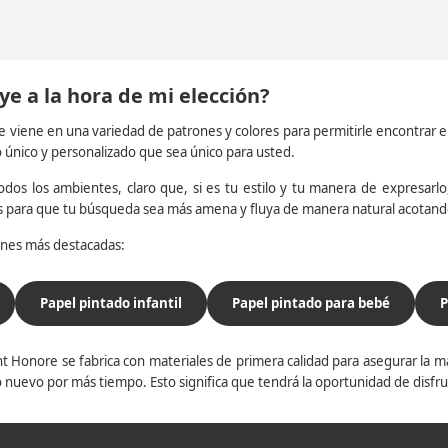
ye a la hora de mi elección?
e viene en una variedad de patrones y colores para permitirle encontrar 
o único y personalizado que sea único para usted.
dos los ambientes, claro que, si es tu estilo y tu manera de expresarlo, 
os para que tu búsqueda sea más amena y fluya de manera natural acotan
iones más destacadas:
Papel pintado infantil
Papel pintado para bebé
P
t Honore se fabrica con materiales de primera calidad para asegurar la ma
 nuevo por más tiempo. Esto significa que tendrá la oportunidad de disfr