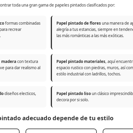
ontrar toda una gran gama de papeles pintados clasificados por:
co
formas combinadas
Papel pintado de flores
una manera de a
 para recrear
alegría a tus estancias, siempre en tenden
.
las más románticas a las más exóticas.
n madera
con textura
Papel pintado materiales
, aquí encuentr
ve para dar realismo al
espacio rustico con piedras, muros, así co
estilo industrial con ladrillos, tochos.
do
diseños electicos,
Papel pintado liso
un clásico imprescindi
decora por si solo.
 pintado adecuado depende de tu estilo