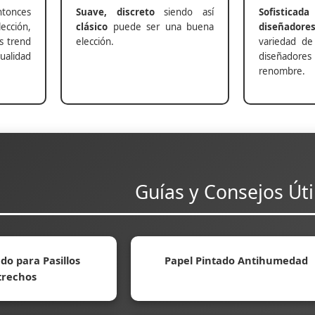
nces
Suave, discreto
siendo así
Sofisticada
ección,
clásico
puede ser una buena
diseñadore
s trend
elección.
variedad de
alidad
diseñadores 
renombre.
Guías y Consejos Úti
do para Pasillos
Papel Pintado Antihumedad
trechos