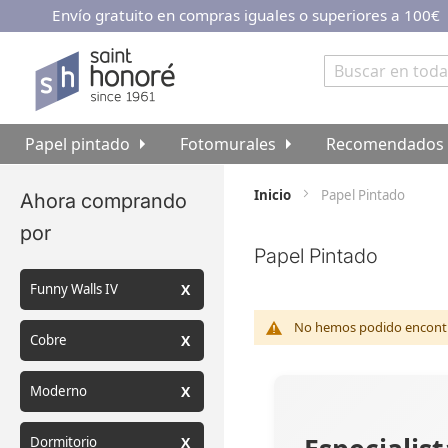
Envío gratuito en compras iguales o superiores a 100€
Ir
al
contenido
Buscar
Papel pintado
Fotomurales
Recomendados
Inicio
Papel Pintado
Ahora comprando
por
Papel Pintado
Funny Walls IV
No hemos podido encontra
Cobre
Moderno
Dormitorio