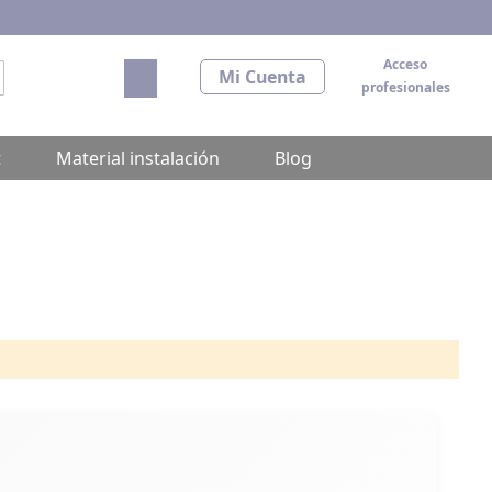
Acceso
Mi carrito
Mi Cuenta
profesionales
scar
t
Material instalación
Blog