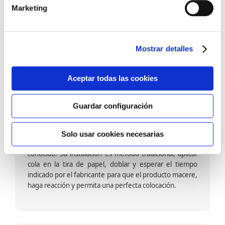
barniz multiadherente en base agua. En zonas de
Marketing
fuegos, se recomienda proteger con placas, silestone,
para evitar salpicaduras de aceite y manchas de grasa,
dado que el frotar en exceso dañaría el papel. Su
colocación es cola en la pared y tira en seco, sin
Mostrar detalles
necesidad de tiempo de espera por lo que su
colocación es fácil rápida y sencilla.
Aceptar todas las cookies
Guardar configuración
Papel pintado calidad papel:
Formado por una capa de papel sobre un soporte de
Solo usar cookies necesarias
papel-celulosa se trata del papel más convencional y
conocido. Su instalación es método tradicional, aplicar
cola en la tira de papel, doblar y esperar el tiempo
indicado por el fabricante para que el producto macere,
haga reacción y permita una perfecta colocación.