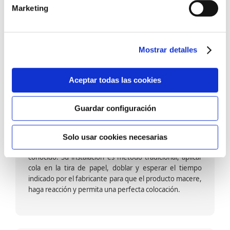
barniz multiadherente en base agua. En zonas de
Marketing
fuegos, se recomienda proteger con placas, silestone,
para evitar salpicaduras de aceite y manchas de grasa,
dado que el frotar en exceso dañaría el papel. Su
colocación es cola en la pared y tira en seco, sin
Mostrar detalles
necesidad de tiempo de espera por lo que su
colocación es fácil rápida y sencilla.
Aceptar todas las cookies
Guardar configuración
Papel pintado calidad papel:
Formado por una capa de papel sobre un soporte de
Solo usar cookies necesarias
papel-celulosa se trata del papel más convencional y
conocido. Su instalación es método tradicional, aplicar
cola en la tira de papel, doblar y esperar el tiempo
indicado por el fabricante para que el producto macere,
haga reacción y permita una perfecta colocación.