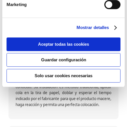
barniz multiadherente en base agua. En zonas de
Marketing
fuegos, se recomienda proteger con placas, silestone,
para evitar salpicaduras de aceite y manchas de grasa,
dado que el frotar en exceso dañaría el papel. Su
colocación es cola en la pared y tira en seco, sin
Mostrar detalles
necesidad de tiempo de espera por lo que su
colocación es fácil rápida y sencilla.
Aceptar todas las cookies
Guardar configuración
Papel pintado calidad papel:
Formado por una capa de papel sobre un soporte de
Solo usar cookies necesarias
papel-celulosa se trata del papel más convencional y
conocido. Su instalación es método tradicional, aplicar
cola en la tira de papel, doblar y esperar el tiempo
indicado por el fabricante para que el producto macere,
haga reacción y permita una perfecta colocación.