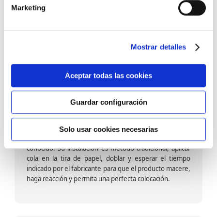
barniz multiadherente en base agua. En zonas de
Marketing
fuegos, se recomienda proteger con placas, silestone,
para evitar salpicaduras de aceite y manchas de grasa,
dado que el frotar en exceso dañaría el papel. Su
colocación es cola en la pared y tira en seco, sin
Mostrar detalles
necesidad de tiempo de espera por lo que su
colocación es fácil rápida y sencilla.
Aceptar todas las cookies
Guardar configuración
Papel pintado calidad papel:
Formado por una capa de papel sobre un soporte de
Solo usar cookies necesarias
papel-celulosa se trata del papel más convencional y
conocido. Su instalación es método tradicional, aplicar
cola en la tira de papel, doblar y esperar el tiempo
indicado por el fabricante para que el producto macere,
haga reacción y permita una perfecta colocación.