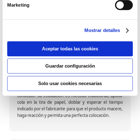
barniz multiadherente en base agua. En zonas de
Marketing
fuegos, se recomienda proteger con placas, silestone,
para evitar salpicaduras de aceite y manchas de grasa,
dado que el frotar en exceso dañaría el papel. Su
colocación es cola en la pared y tira en seco, sin
Mostrar detalles
necesidad de tiempo de espera por lo que su
colocación es fácil rápida y sencilla.
Aceptar todas las cookies
Guardar configuración
Papel pintado calidad papel:
Formado por una capa de papel sobre un soporte de
Solo usar cookies necesarias
papel-celulosa se trata del papel más convencional y
conocido. Su instalación es método tradicional, aplicar
cola en la tira de papel, doblar y esperar el tiempo
indicado por el fabricante para que el producto macere,
haga reacción y permita una perfecta colocación.