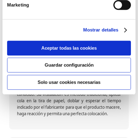
barniz multiadherente en base agua. En zonas de
Marketing
fuegos, se recomienda proteger con placas, silestone,
para evitar salpicaduras de aceite y manchas de grasa,
dado que el frotar en exceso dañaría el papel. Su
colocación es cola en la pared y tira en seco, sin
Mostrar detalles
necesidad de tiempo de espera por lo que su
colocación es fácil rápida y sencilla.
Aceptar todas las cookies
Guardar configuración
Papel pintado calidad papel:
Formado por una capa de papel sobre un soporte de
Solo usar cookies necesarias
papel-celulosa se trata del papel más convencional y
conocido. Su instalación es método tradicional, aplicar
cola en la tira de papel, doblar y esperar el tiempo
indicado por el fabricante para que el producto macere,
haga reacción y permita una perfecta colocación.