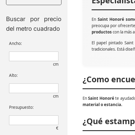
Especialis
Buscar por precio
En
Saint Honoré somo
preocupa por ofrecert
del metro cuadrado
productos
con la más a
El papel pintado Sain
Ancho:
tradicionales. Está dise
cm
Alto:
¿Como encuen
cm
En
Saint Honoré
te ayudado
material o estancia.
Presupuesto:
¿Qué estampa
€