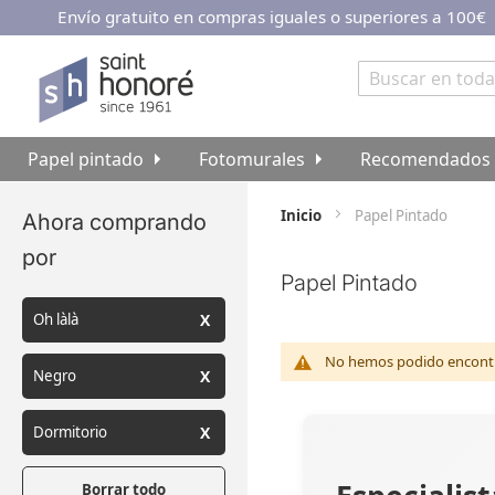
Envío gratuito en compras iguales o superiores a 100€
Ir
al
contenido
Buscar
Papel pintado
Fotomurales
Recomendados
Inicio
Papel Pintado
Ahora comprando
por
Papel Pintado
Oh làlà
No hemos podido encontra
Negro
Dormitorio
Borrar todo