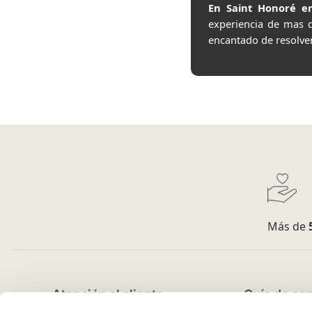
En Saint Honoré en
experiencia de mas 
encantado de resolve
Más de
Atención al cliente
Guía de co