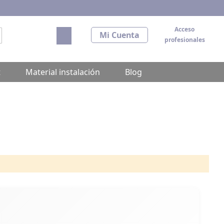
Acceso
Mi carrito
Mi Cuenta
profesionales
scar
t
Material instalación
Blog