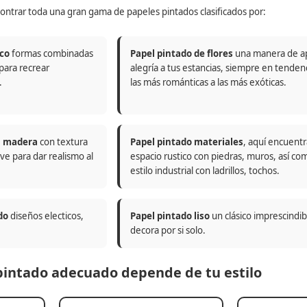
ontrar toda una gran gama de papeles pintados clasificados por:
co
formas combinadas
Papel pintado de flores
una manera de a
 para recrear
alegría a tus estancias, siempre en tenden
.
las más románticas a las más exóticas.
n madera
con textura
Papel pintado materiales
, aquí encuentr
ve para dar realismo al
espacio rustico con piedras, muros, así co
estilo industrial con ladrillos, tochos.
do
diseños electicos,
Papel pintado liso
un clásico imprescindi
decora por si solo.
 pintado adecuado depende de tu estilo