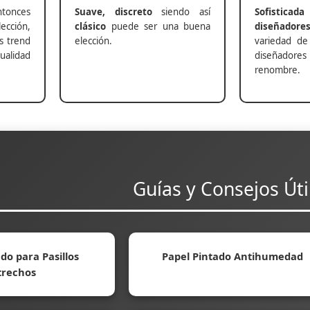
nces
Suave, discreto
siendo así
Sofisticada
ección,
clásico
puede ser una buena
diseñadore
s trend
elección.
variedad de
alidad
diseñadores 
renombre.
Guías y Consejos Úti
do para Pasillos
Papel Pintado Antihumedad
trechos