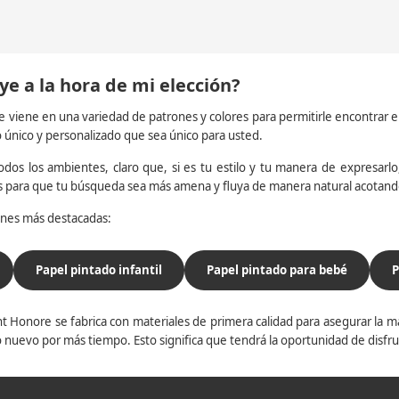
ye a la hora de mi elección?
e viene en una variedad de patrones y colores para permitirle encontrar 
o único y personalizado que sea único para usted.
dos los ambientes, claro que, si es tu estilo y tu manera de expresarlo, 
os para que tu búsqueda sea más amena y fluya de manera natural acotan
iones más destacadas:
Papel pintado infantil
Papel pintado para bebé
P
t Honore se fabrica con materiales de primera calidad para asegurar la ma
 nuevo por más tiempo. Esto significa que tendrá la oportunidad de disfr