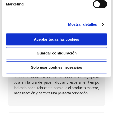
barniz multiadherente en base agua. En zonas de
Marketing
fuegos, se recomienda proteger con placas, silestone,
para evitar salpicaduras de aceite y manchas de grasa,
dado que el frotar en exceso dañaría el papel. Su
colocación es cola en la pared y tira en seco, sin
Mostrar detalles
necesidad de tiempo de espera por lo que su
colocación es fácil rápida y sencilla.
Aceptar todas las cookies
Guardar configuración
Papel pintado calidad papel:
Formado por una capa de papel sobre un soporte de
Solo usar cookies necesarias
papel-celulosa se trata del papel más convencional y
conocido. Su instalación es método tradicional, aplicar
cola en la tira de papel, doblar y esperar el tiempo
indicado por el fabricante para que el producto macere,
haga reacción y permita una perfecta colocación.