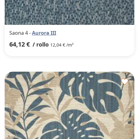
Saona 4 -
Aurora III
64,12 €
/ rollo
12,04 € /m²
Agre
a
los
favor