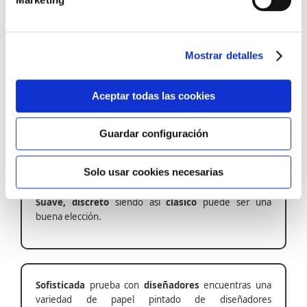
por si solo.
Escoger el papel pintado adecuado
depende de tu estilo
Mostrar detalles
Aceptar todas las cookies
Actualidad
, entonces
moderno
debe ser tu elección,
los papeles pintados más trend y de radiante actualidad
decorara tu estancia.
Guardar configuración
Solo usar cookies necesarias
Suave, discreto
siendo así
clásico
puede ser una
buena elección.
Sofisticada
prueba con
diseñadores
encuentras una
variedad de papel pintado de diseñadores