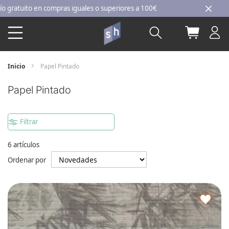
Ir
n compras iguales o superiores a 100€
al
Buscar
Mi carri
contenido
Inicio
Papel Pintado
Papel Pintado
Filtrar
6
artículos
Ordenar por
Agre
a
los