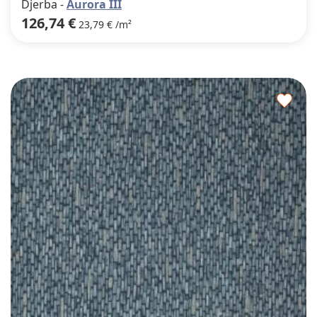
Djerba -
Aurora III
126,74 €
23,79 € /m²
Agre
a
los
favor