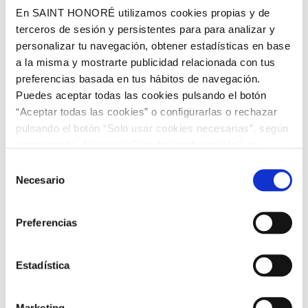
En SAINT HONORÉ utilizamos cookies propias y de
Papel pintado imitación madera
con textura rugosa y
terceros de sesión y persistentes para para analizar y
acabado en relieve para dar realismo al diseño.
personalizar tu navegación, obtener estadísticas en base
a la misma y mostrarte publicidad relacionada con tus
preferencias basada en tus hábitos de navegación.
Papel pintado materiales
, aquí encuentras tu espacio
Puedes aceptar todas las cookies pulsando el botón
rustico con piedras, muros, así como estilo industrial con
“Aceptar todas las cookies” o configurarlas o rechazar
ladrillos, tochos.
pulsando el botón “Solo usar cookies necesarias”, según
corresponda. Al pulsar “Guardar configuración”, se
Papel pintado naturaleza
, con la aportaras a tus paredes
guardará la selección de cookies que hayas realizado. Si
Selección
ese aire fresco y salvaje que trasportara tu estancia a tu
no has seleccionado ninguna opción, pulsar este botón
Necesario
de
rincón favorito.
equivaldrá a rechazar todas las cookies. Si deseas
consentimiento
obtener más información consulta nuestra Política de
Preferencias
Cookies
aquí
.
Papel pintado estampado
diseños electicos, clásicos,
modernos.
Estadística
Papel pintado liso
un clásico imprescindible que decora
Marketing