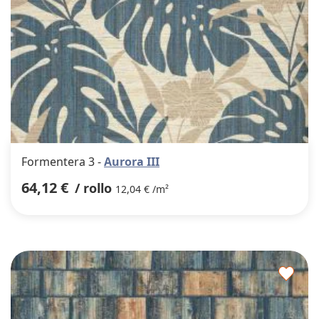
Formentera 3 -
Aurora III
64,12 €
/ rollo
12,04 € /m²
Agre
a
los
favor