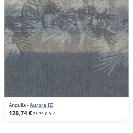
favor
Anguila -
Aurora III
126,74 €
23,79 € /m²