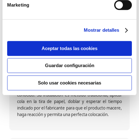
barniz multiadherente en base agua. En zonas de
Marketing
fuegos, se recomienda proteger con placas, silestone,
para evitar salpicaduras de aceite y manchas de grasa,
dado que el frotar en exceso dañaría el papel. Su
colocación es cola en la pared y tira en seco, sin
Mostrar detalles
necesidad de tiempo de espera por lo que su
colocación es fácil rápida y sencilla.
Aceptar todas las cookies
Guardar configuración
Papel pintado calidad papel:
Formado por una capa de papel sobre un soporte de
Solo usar cookies necesarias
papel-celulosa se trata del papel más convencional y
conocido. Su instalación es método tradicional, aplicar
cola en la tira de papel, doblar y esperar el tiempo
indicado por el fabricante para que el producto macere,
haga reacción y permita una perfecta colocación.